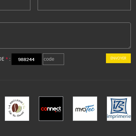
DE
*
:
ENVOYER