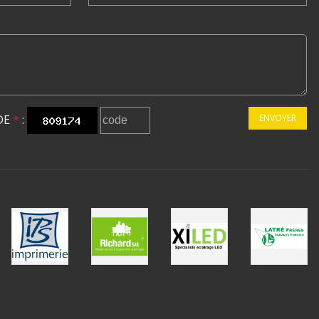
DE
*
:
ENVOYER