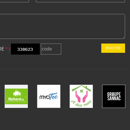
DE
*
:
ENVOYER