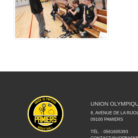
UNION OLYMPIQU
8, AVENUE DE LA RIJO
09100
PAMIERS
TÉL. :
0561605393
CONTACT@UOPBASKE